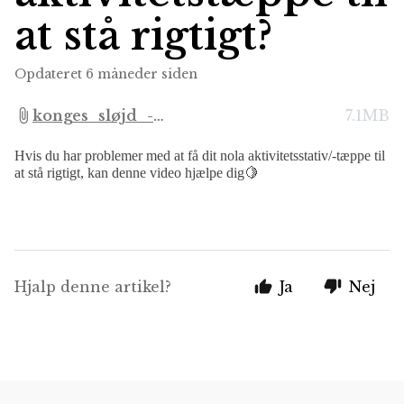
at stå rigtigt?
Opdateret
6 måneder siden
konges_sløjd_-
7.1MB
_how_to_2_(nola_activity_rack)
Hvis du har problemer med at få dit nola aktivitetsstativ/-tæppe til
(540p).mp4
at stå rigtigt, kan denne video hjælpe dig
🍋
Hjalp denne artikel?
Ja
Nej